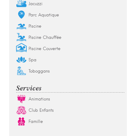
Jacuzzi
Parc Aquatique
Piscine
Piscine Chauffée
Piscine Couverte
Spa
Toboggans
Services
Animations
Club Enfants
Famille