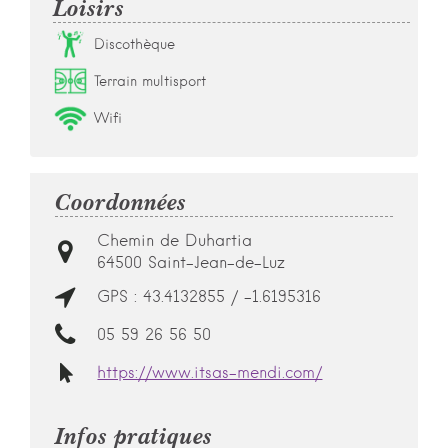
Loisirs
Discothèque
Terrain multisport
Wifi
Coordonnées
Chemin de Duhartia
64500
Saint-Jean-de-Luz
GPS : 43.4132855 / -1.6195316
05 59 26 56 50
https://www.itsas-mendi.com/
Infos pratiques