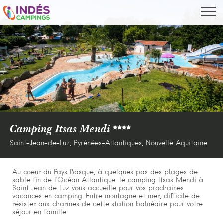
Camping Itsas Mendi
Saint-Jean-de-Luz, Pyrénées-Atlantiques, Nouvelle Aquitaine
Au coeur du Pays Basque, à quelques pas des plages de
sable fin de l’Océan Atlantique, le camping Itsas Mendi à
Saint Jean de Luz vous accueille pour vos prochaines
vacances en camping. Entre montagne et mer, difficile de
résister aux charmes de cette station balnéaire pour votre
séjour en famille.