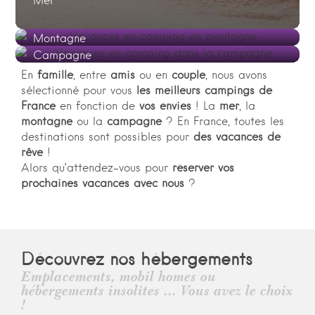
Mer
Montagne
Campagne
En
famille
, entre
amis
ou en
couple
, nous avons
sélectionné pour vous
les meilleurs campings de
France
en fonction de
vos envies
! La
mer
, la
montagne
ou la
campagne
? En France, toutes les
destinations sont possibles pour
des vacances de
rêve
!
Alors qu’attendez-vous pour
réserver vos
prochaines vacances avec nous
?
Découvrez nos hébergements
Emplacements, mobil homes ou
hébergements insolites ... Vous avez le choix
!