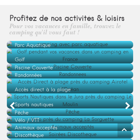
Profitez de nos activités & loisirs
Pour vos vacances en famille, trouvez le
camping qu'il vous faut !
Parc Aquatique
Golf
Piscine Couverte
Randonnées
Accès direct à la plage
Sports nautiques
Pêche
Vélo / VTT
Animaux acceptés
Animations
Discothèque