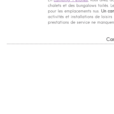
En
camping 4 étoiles
, vous avez a
chalets et des bungalows toilés. 
pour les emplacements nus.
Un cam
activités et installations de loisi
prestations de service ne manquent
Cam