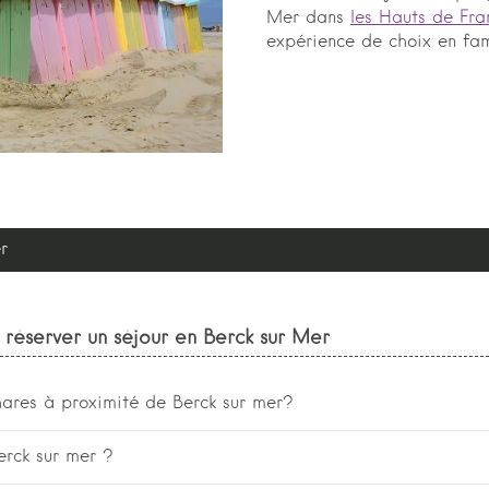
Mer dans
les Hauts de Fra
expérience de choix en fam
r
réserver un séjour en Berck sur Mer
phares à proximité de Berck sur mer?
s pourrez visiter le Musée Opale sud, découvrir la baie de 
erck sur mer ?