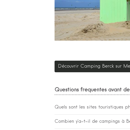
Découvrir Camping Berck sur Me
Questions fréquentes avant de 
Quels sont les sites touristiques 
En séjournant à Berck-sur-Mer vou
Combien y'a-t-il de campings à B
belle plage de Berck.