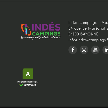
Indes-campings - As
84 avenue Maréchal s
64100 BAYONNE
info@indes-campings.f