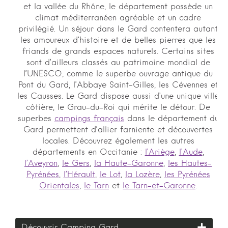
et la vallée du Rhône, le département possède un
climat méditerranéen agréable et un cadre
privilégié. Un séjour dans le Gard contentera autant
les amoureux d’histoire et de belles pierres que les
friands de grands espaces naturels. Certains sites
sont d’ailleurs classés au patrimoine mondial de
l’UNESCO, comme le superbe ouvrage antique du
Pont du Gard, l’Abbaye Saint-Gilles, les Cévennes et
les Causses. Le Gard dispose aussi d’une unique ville
côtière, le Grau-du-Roi qui mérite le détour. De
superbes
campings français
dans le département du
Gard permettent d’allier farniente et découvertes
locales. Découvrez également les autres
départements en Occitanie :
l’Ariège
,
l’Aude
,
l’Aveyron
,
le Gers
,
la Haute-Garonne
,
les Hautes-
Pyrénées
,
l’Hérault
,
le Lot
,
la Lozère
,
les Pyrénées
Orientales
,
le Tarn
et
le Tarn-et-Garonne
.
Découvrir Camping Gard