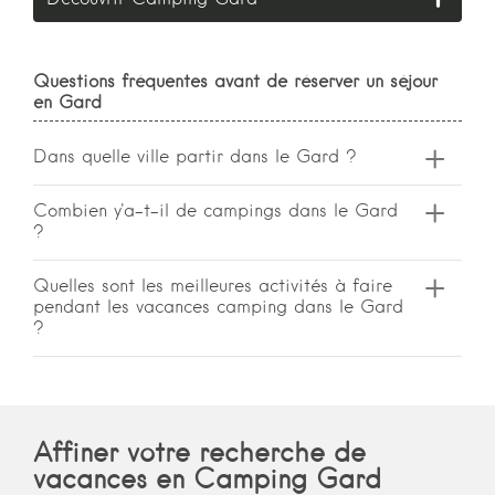
Questions fréquentes avant de réserver un séjour
en Gard
Dans quelle ville partir dans le Gard ?
Profitez de vos prochaines vacances dans le
Combien y'a-t-il de campings dans le Gard
?
Gard pour découvrir des villes de charmes telles
que Nîmes, Alès, Beaucaire, Uzès ou encore
Le département compte 155 campings, dont 6
Quelles sont les meilleures activités à faire
Saint-Gilles.
pendant les vacances camping dans le Gard
campings 5 étoiles, 33 campings 4 étoiles, 42
?
campings 3 étoiles, 33 campings 2 étoiles, 5
campings 1 étoile ainsi que 36 établissements
Ces vacances vous offrent l'occasion de
non classés.
découvrir les sites emblématiques de Nîmes (les
arènes, la Maison Carrée, la tour de l'Horloge, le
Affiner votre recherche de
Pont du Gard…) mais aussi de visiter des musées
vacances en Camping Gard
à Alès, de découvrir les trésors architecturaux