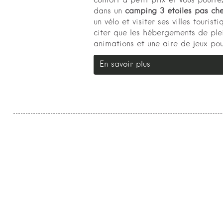
confort à petit prix et vous pourre
dans un
camping 3 étoiles pas ch
un vélo et visiter ses villes tourist
citer que les hébergements de ple
animations et une aire de jeux pou
En savoir plus