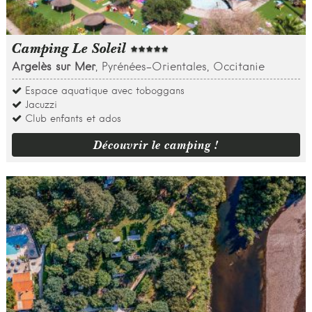
Camping Le Soleil
Argelès sur Mer
, Pyrénées-Orientales, Occitanie
Espace aquatique avec toboggans
Jacuzzi
Club enfants et ados
Découvrir le camping !